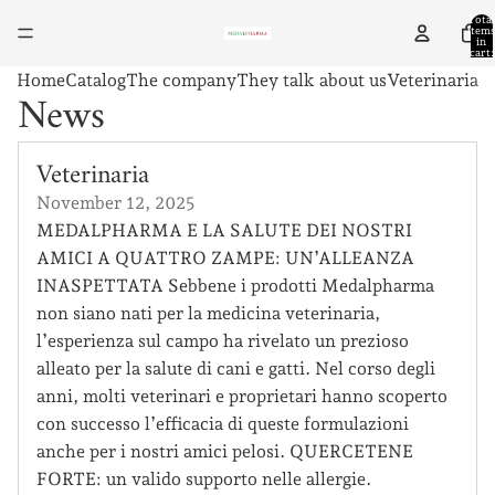
Total
items
in
cart:
0
Home
Catalog
The company
They talk about us
Veterinaria
News
Veterinaria
November 12, 2025
MEDALPHARMA E LA SALUTE DEI NOSTRI
AMICI A QUATTRO ZAMPE: UN’ALLEANZA
INASPETTATA Sebbene i prodotti Medalpharma
non siano nati per la medicina veterinaria,
l’esperienza sul campo ha rivelato un prezioso
alleato per la salute di cani e gatti. Nel corso degli
anni, molti veterinari e proprietari hanno scoperto
con successo l’efficacia di queste formulazioni
anche per i nostri amici pelosi. QUERCETENE
FORTE: un valido supporto nelle allergie.